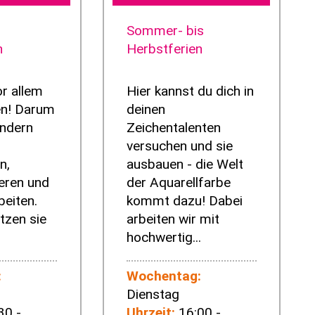
Sommer- bis
n
Herbstferien
or allem
Hier kannst du dich in
n! Darum
deinen
indern
Zeichentalenten
versuchen und sie
n,
ausbauen - die Welt
eren und
der Aquarellfarbe
beiten.
kommt dazu! Dabei
tzen sie
arbeiten wir mit
hochwertig...
:
Wochentag:
Dienstag
30 -
Uhrzeit:
16:00 -