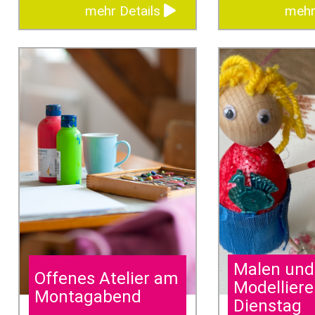
mehr Details
mehr
Malen und
Offenes Atelier am
Modellier
Montagabend
Dienstag