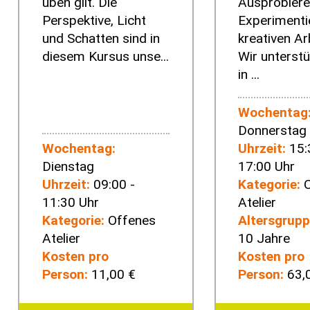
üben gilt. Die
Ausprobiere
Perspektive, Licht
Experimenti
und Schatten sind in
kreativen Ar
diesem Kursus unse...
Wir unterstü
in ...
Wochentag
Donnerstag
Wochentag:
Uhrzeit:
15:
Dienstag
17:00 Uhr
Uhrzeit:
09:00 -
Kategorie:
O
11:30 Uhr
Atelier
Kategorie:
Offenes
Altersgrupp
Atelier
10 Jahre
Kosten pro
Kosten pro
Person:
11,00 €
Person:
63,