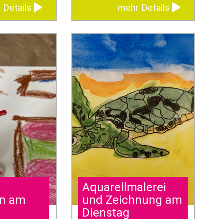
 Details
mehr Details
Aquarellmalerei
en am
und Zeichnung am
Dienstag