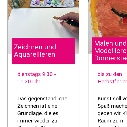
Malen und
Zeichnen und
Modellier
Aquarellieren
Donnersta
dienstags 9:30 -
bis zu den
11:30 Uhr
Herbstferie
Das gegenständliche
Kunst soll v
Zeichnen ist eine
Spaß mache
Grundlage, die es
geben wir K
immer wieder zu
Raum zum