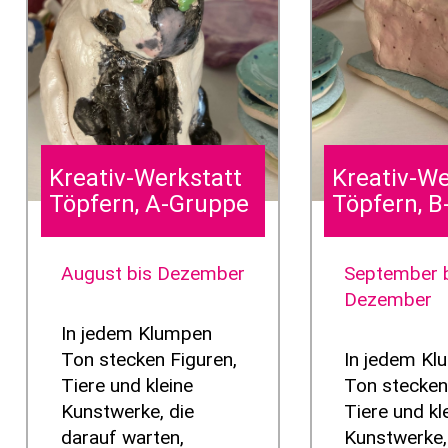
Kreativ-Werkstatt
Kreativ-We
Töpfern, A-Gruppe
Töpfern, 
August bis Dezember
September 
Dezember
In jedem Klumpen
Ton stecken Figuren,
In jedem K
Tiere und kleine
Ton stecken
Kunstwerke, die
Tiere und kl
darauf warten,
Kunstwerke,