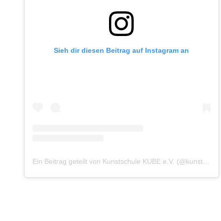
Sieh dir diesen Beitrag auf Instagram an
Ein Beitrag geteilt von Kunstschule KUBE e.V. (@kunstschule.kube)