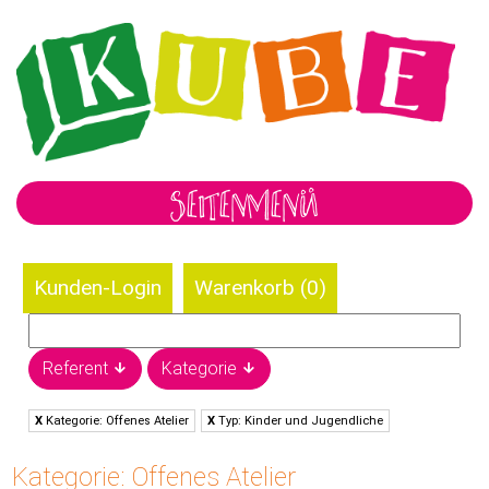
SEITENMENÜ
Kunden-Login
Warenkorb (
0
)
Referent
Kategorie
X
Kategorie: Offenes Atelier
X
Typ: Kinder und Jugendliche
Kategorie: Offenes Atelier