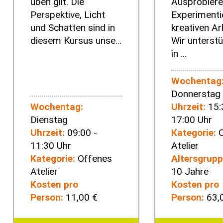
üben gilt. Die
Ausprobiere
Perspektive, Licht
Experimenti
und Schatten sind in
kreativen Ar
diesem Kursus unse...
Wir unterstü
in ...
Wochentag
Donnerstag
Wochentag:
Uhrzeit:
15:
Dienstag
17:00 Uhr
Uhrzeit:
09:00 -
Kategorie:
O
11:30 Uhr
Atelier
Kategorie:
Offenes
Altersgrupp
Atelier
10 Jahre
Kosten pro
Kosten pro
Person:
11,00 €
Person:
63,