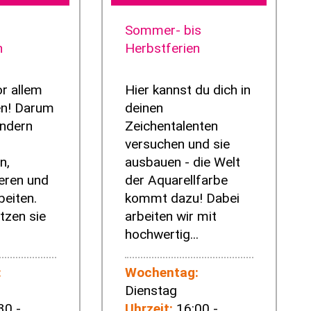
Sommer- bis
n
Herbstferien
or allem
Hier kannst du dich in
n! Darum
deinen
indern
Zeichentalenten
versuchen und sie
n,
ausbauen - die Welt
eren und
der Aquarellfarbe
beiten.
kommt dazu! Dabei
tzen sie
arbeiten wir mit
hochwertig...
:
Wochentag:
Dienstag
30 -
Uhrzeit:
16:00 -