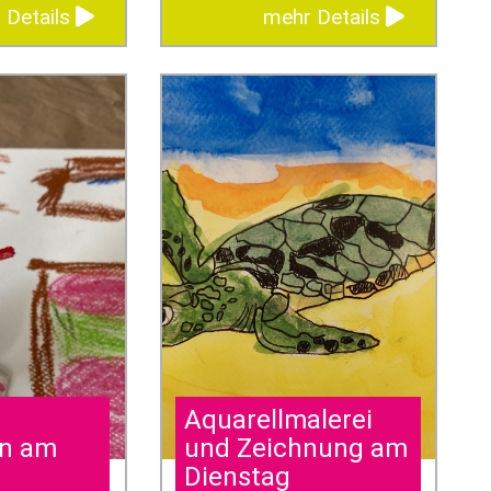
 Details
mehr Details
Aquarellmalerei
en am
und Zeichnung am
Dienstag