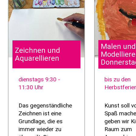
Malen und
Zeichnen und
Modellier
Aquarellieren
Donnersta
dienstags 9:30 -
bis zu den
11:30 Uhr
Herbstferie
Das gegenständliche
Kunst soll v
Zeichnen ist eine
Spaß mache
Grundlage, die es
geben wir K
immer wieder zu
Raum zum