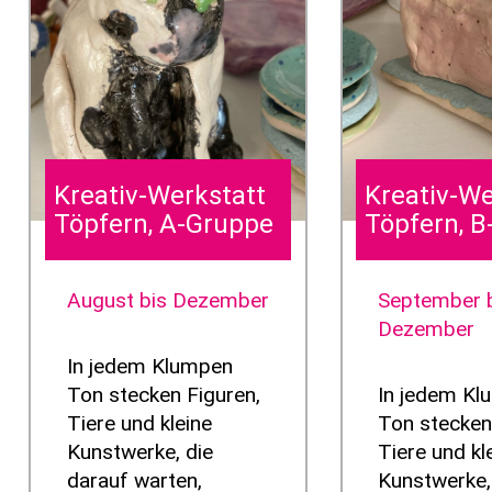
Kreativ-Werkstatt
Kreativ-We
Töpfern, A-Gruppe
Töpfern, 
August bis Dezember
September 
Dezember
In jedem Klumpen
Ton stecken Figuren,
In jedem K
Tiere und kleine
Ton stecken
Kunstwerke, die
Tiere und kl
darauf warten,
Kunstwerke,