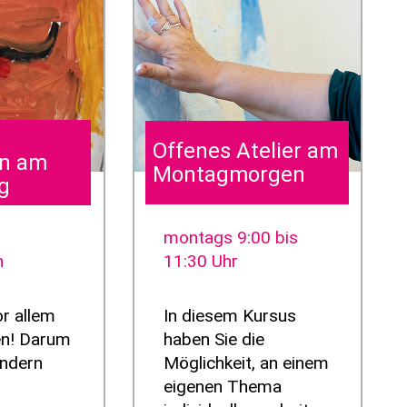
Offenes Atelier am
en am
Montagmorgen
g
montags 9:00 bis
n
11:30 Uhr
or allem
In diesem Kursus
n! Darum
haben Sie die
indern
Möglichkeit, an einem
eigenen Thema