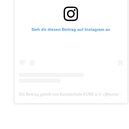
Sieh dir diesen Beitrag auf Instagram an
Ein Beitrag geteilt von Kunstschule KUBE e.V. (@kunstschule.kube)