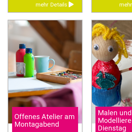
mehr Details
mehr
Malen und
Offenes Atelier am
Modellier
Montagabend
Dienstag