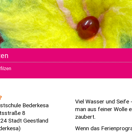
zen
filzen
?
Viel Wasser und Seife -
stschule Bederkesa
man aus feiner Wolle ei
sstraße 8
zaubert.
24 Stadt Geestland
Wenn das Ferienprogra
derkesa)