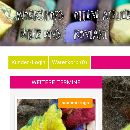
WORKSHOPS
OFFENE ATELIE
ÜBER UNS
KONTAKT
Kunden-Login
Warenkorb (
0
)
WEITERE TERMINE
nachmittags