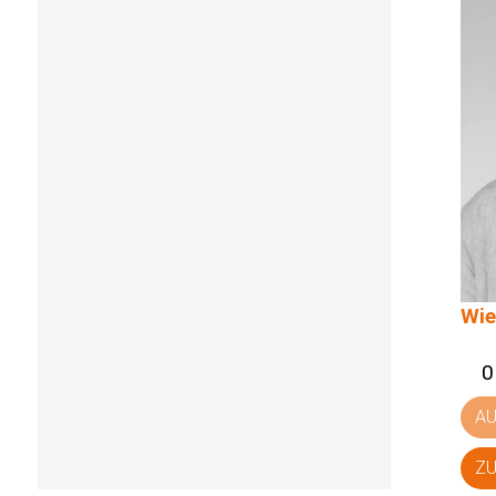
Wie
0
A
ZU