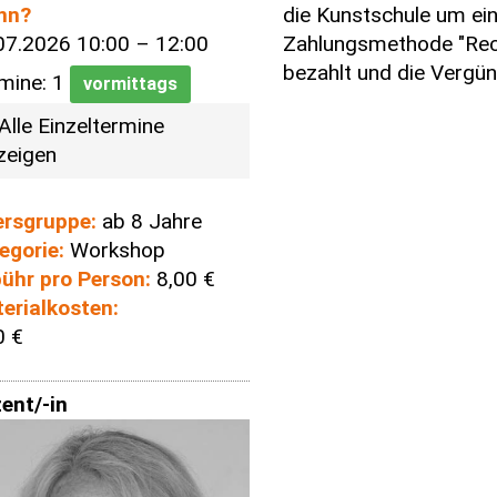
die Kunstschule um ei
nn?
Zahlungsmethode "Rech
07.2026 10:00 – 12:00
bezahlt und die Vergü
mine: 1
vormittags
Alle Einzeltermine
zeigen
ersgruppe:
ab 8 Jahre
egorie:
Workshop
ühr pro Person:
8,00 €
erialkosten:
0 €
ent/-in