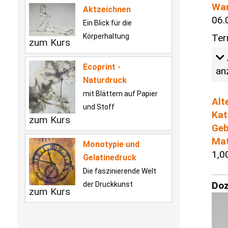
Wa
Aktzeichnen
06.
Ein Blick für die
Ter
Körperhaltung
zum Kurs
Ecoprint -
an
Naturdruck
mit Blättern auf Papier
Alt
und Stoff
Kat
zum Kurs
Geb
Mat
Monotypie und
1,0
Gelatinedruck
Die faszinierende Welt
Doz
der Druckkunst
zum Kurs